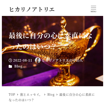
ヒカリノアトリエ
MENU
最後に自分の心に素直にな
ったのはいつ？
2022-08-11
ヒカリノアトリエの中の人
投稿日
著
カテゴリー
Blog
者
TOP
旅とエッセイ。
Blog
最後に自分の心に素直に
なったのはいつ？